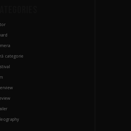
ATEGORIES
tor
ard
amera
ră categorie
stival
lm
terview
eview
ailer
deography