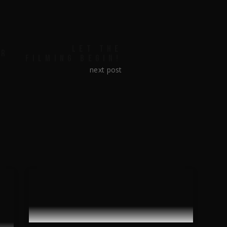
LET THE
ER
FILMING BEGIN!
next post