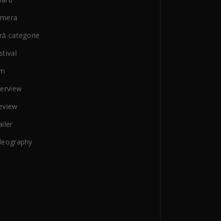
amera
ră categorie
stival
lm
terview
eview
ailer
deography