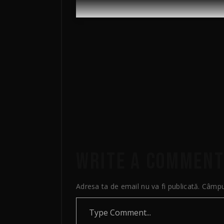
TEAMING UP WITH
JOSH MARSTON FOR
EFFECTS
31 martie 2020
Film
by
admin
WRITE A COMMEN
Adresa ta de email nu va fi publicată.
Câmpur