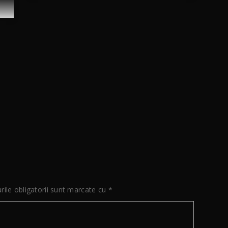
FILMING FOR
“SPLEEN” OFFICIALLY
STARTED ON MONDAY
23/03/20
26 martie 2020
Actor
by
admin
T
ile obligatorii sunt marcate cu
*