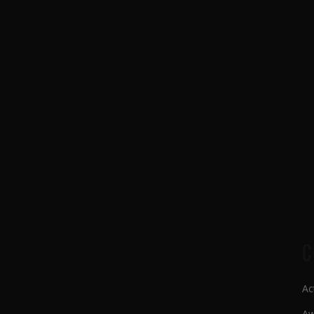
C
Ac
 adipisicing elit, sed do eiusmod tempor incididunt
Aw