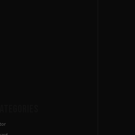
ATEGORIES
tor
ard